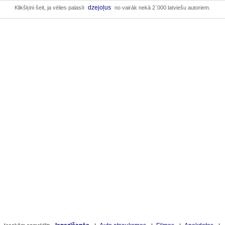
dzejoļus
Klikšķini šeit, ja vēlies palasīt
no vairāk nekā 2`000 latviešu autoriem.