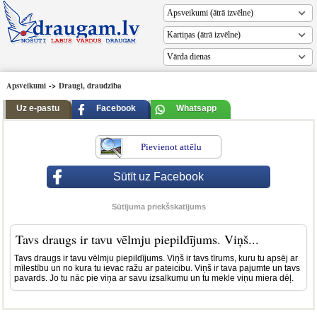
Vārda dienas
Apsveikumi
->
Draugi, draudzība
Uz e-pastu
Facebook
Whatsapp
Pievienot attēlu
Sūtīt uz Facebook
Sūtījuma priekšskatījums
Tavs draugs ir tavu vēlmju piepildījums. Viņš...
Tavs draugs ir tavu vēlmju piepildījums. Viņš ir tavs tīrums, kuru tu apsēj ar
mīlestību un no kura tu ievac ražu ar pateicibu. Viņš ir tava pajumte un tavs
pavards. Jo tu nāc pie viņa ar savu izsalkumu un tu mekle viņu miera dēļ.