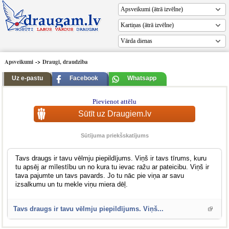
Vārda dienas
Apsveikumi
->
Draugi, draudzība
Uz e-pastu
Facebook
Whatsapp
Pievienot attēlu
Sūtīt uz Draugiem.lv
Sūtījuma priekšskatījums
Tavs draugs ir tavu vēlmju piepildījums. Viņš ir tavs tīrums, kuru
tu apsēj ar mīlestību un no kura tu ievac ražu ar pateicibu. Viņš ir
tava pajumte un tavs pavards. Jo tu nāc pie viņa ar savu
izsalkumu un tu mekle viņu miera dēļ.
Tavs draugs ir tavu vēlmju piepildījums. Viņš...