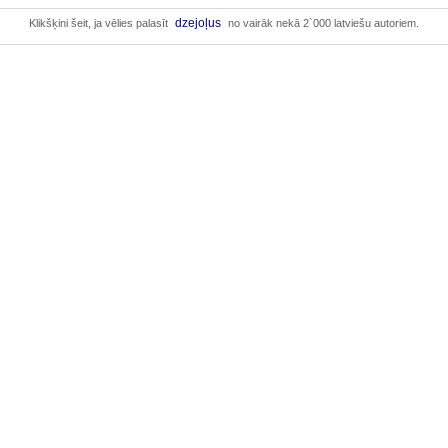
dzejoļus
Klikšķini šeit, ja vēlies palasīt
no vairāk nekā 2`000 latviešu autoriem.