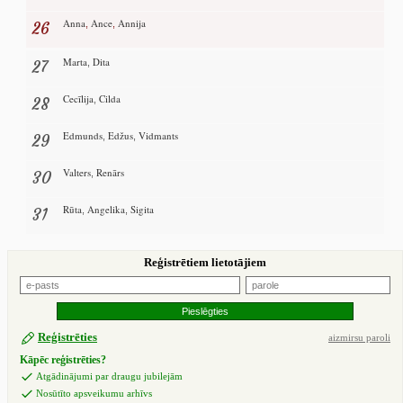
Anna
Ance
Annija
26
,
,
Marta
Dita
27
,
Cecīlija
Cilda
28
,
Edmunds
Edžus
Vidmants
29
,
,
Valters
Renārs
30
,
Rūta
Angelika
Sigita
31
,
,
Reģistrētiem lietotājiem
Reģistrēties
aizmirsu paroli
Kāpēc reģistrēties?
Atgādinājumi par draugu jubilejām
Nosūtīto apsveikumu arhīvs