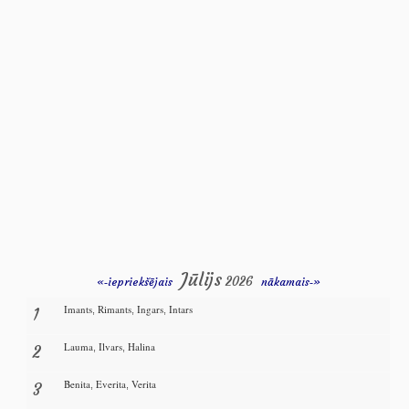
Jūlijs
2026
«‑iepriekšējais
nākamais‑»
Imants
Rimants
Ingars
Intars
1
,
,
,
Lauma
Ilvars
Halina
2
,
,
Benita
Everita
Verita
3
,
,