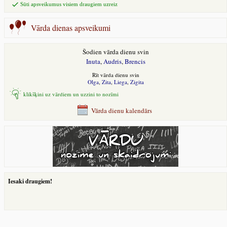
Sūti apsveikumus visiem draugiem uzreiz
Vārda dienas apsveikumi
Šodien vārda dienu svin
Inuta
,
Audris
,
Brencis
Rīt vārda dienu svin
Olga
,
Zita
,
Liega
,
Zigita
klikšķini uz vārdiem un uzzini to nozīmi
Vārda dienu kalendārs
Iesaki draugiem!