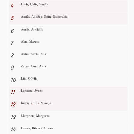
Ulvis
Uldis
Sandis
4
,
,
Andžs
Andžejs
Edīte
Esmeralda
5
,
,
,
Anrijs
Arkādijs
6
,
Alda
Maruta
7
,
Antra
Adele
Ada
8
,
,
Zaiga
Asne
Asna
9
,
,
Lija
Olīvija
10
,
Leonora
Svens
11
,
Indriķis
Ints
Namejs
12
,
,
Margrieta
Margarita
13
,
Oskars
Ritvars
Anvars
14
,
,