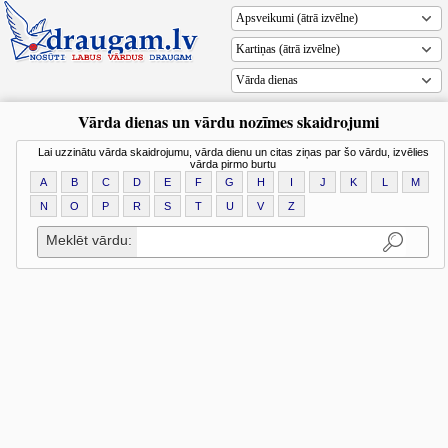
Vārda dienas
Vārda dienas un vārdu nozīmes skaidrojumi
Lai uzzinātu vārda skaidrojumu, vārda dienu un citas ziņas par šo vārdu, izvēlies
vārda pirmo burtu
A
B
C
D
E
F
G
H
I
J
K
L
M
N
O
P
R
S
T
U
V
Z
Meklēt vārdu: