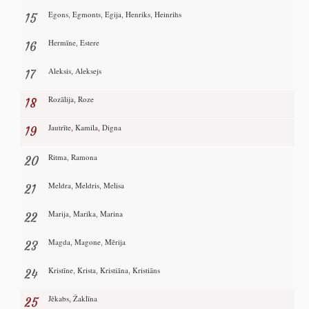
Egons
Egmonts
Egija
Henriks
Heinrihs
15
,
,
,
,
Hermīne
Estere
16
,
Aleksis
Aleksejs
17
,
Rozālija
Roze
18
,
Jautrīte
Kamila
Digna
19
,
,
Ritma
Ramona
20
,
Meldra
Meldris
Melisa
21
,
,
Marija
Marika
Marina
22
,
,
Magda
Magone
Mērija
23
,
,
Kristīne
Krista
Kristiāna
Kristiāns
24
,
,
,
Jēkabs
Žaklīna
25
,