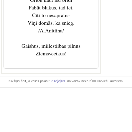
Pabūt blakus, tad iet.
Citi to nesapratīs-
Viņi domās, ka snieg.
/A.Anitiina/
Gaishus, miilestiibas pilnus
Ziemsveetkus!
dzejoļus
Klikšķini šeit, ja vēlies palasīt
no vairāk nekā 2`000 latviešu autoriem.