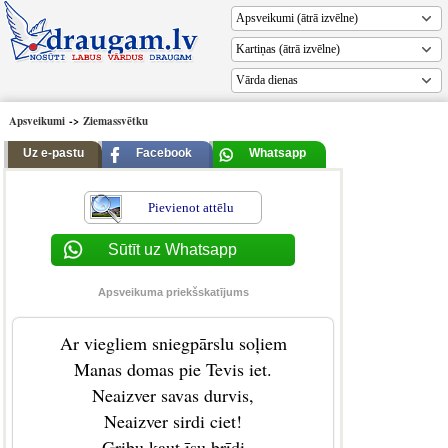
Vārda dienas
Apsveikumi
->
Ziemassvētku
Uz e-pastu
Facebook
Whatsapp
Pievienot attēlu
Sūtīt uz Whatsapp
Apsveikuma priekšskatījums
Ar viegliem sniegpārslu soļiem
Manas domas pie Tevis iet.
Neaizver savas durvis,
Neaizver sirdi ciet!
Gribu kaut īsu brīdi