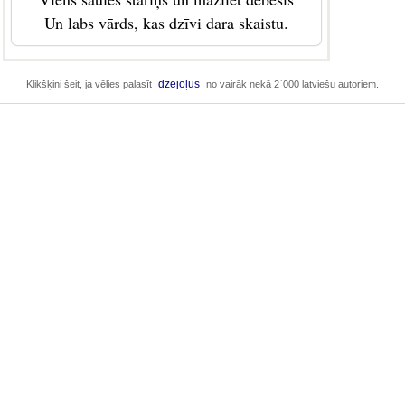
Un labs vārds, kas dzīvi dara skaistu.
dzejoļus
Klikšķini šeit, ja vēlies palasīt
no vairāk nekā 2`000 latviešu autoriem.