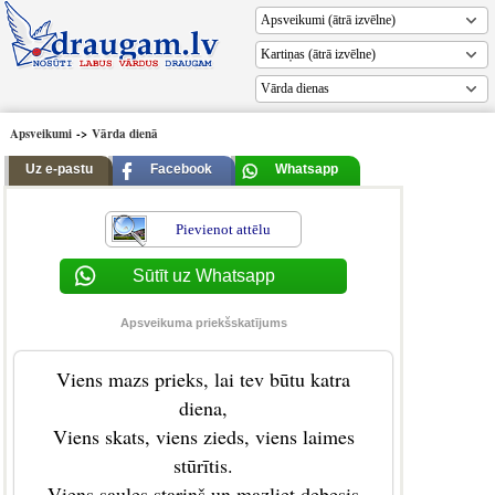
Vārda dienas
Apsveikumi
->
Vārda dienā
Uz e-pastu
Facebook
Whatsapp
Pievienot attēlu
Sūtīt uz Whatsapp
Apsveikuma priekšskatījums
Viens mazs prieks, lai tev būtu katra
diena,
Viens skats, viens zieds, viens laimes
stūrītis.
Viens saules stariņš un mazliet debesis