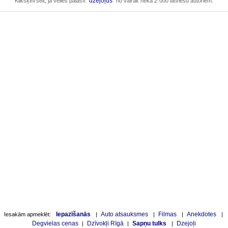
dzejoļus
Klikšķini šeit, ja vēlies palasīt
no vairāk nekā 2`000 latviešu autoriem.
Iepazīšanās
Auto atsauksmes
Filmas
Anekdotes
Iesakām apmeklēt:
|
|
|
|
Degvielas cenas
Dzīvokļi Rīgā
Sapņu tulks
Dzejoļi
|
|
|