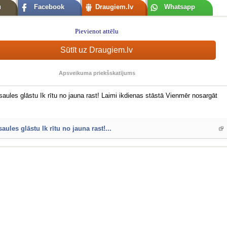
u
Facebook
Draugiem.lv
Whatsapp
Pievienot attēlu
Sūtīt uz Draugiem.lv
Apsveikuma priekšskatījums
saules glāstu Ik rītu no jauna rast! Laimi ikdienas stāstā Vienmēr nosargāt
aules glāstu Ik rītu no jauna rast!...