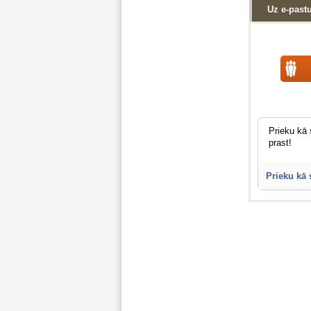
Uz e-past
Prieku kā 
prast!
Prieku kā s