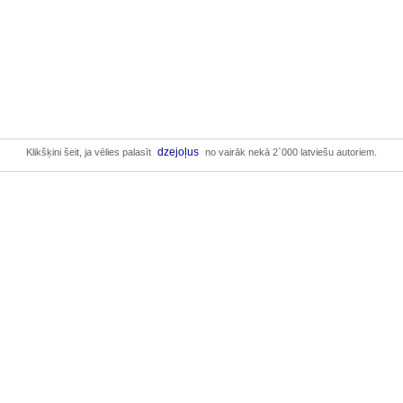
dzejoļus
Klikšķini šeit, ja vēlies palasīt
no vairāk nekā 2`000 latviešu autoriem.