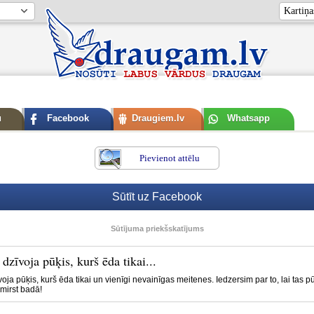
u
Facebook
Draugiem.lv
Whatsapp
Pievienot attēlu
Sūtīt uz Facebook
Sūtījuma priekšskatījums
 dzīvoja pūķis, kurš ēda tikai...
voja pūķis, kurš ēda tikai un vienīgi nevainīgas meitenes. Iedzersim par to, lai tas pū
omirst badā!