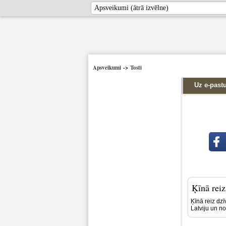
Apsveikumi
->
Tosti
Uz e-past
Ķīnā reiz
Ķīnā reiz dzī
Latviju un n