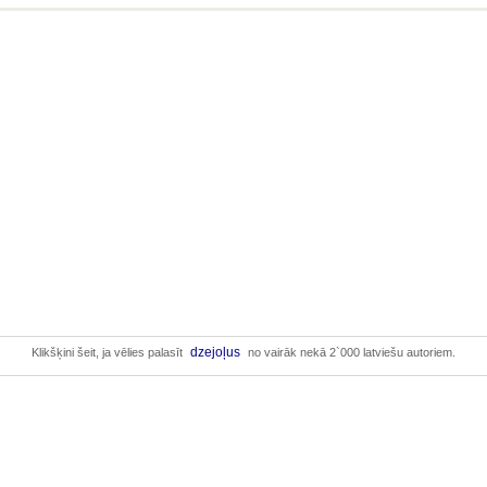
dzejoļus
Klikšķini šeit, ja vēlies palasīt
no vairāk nekā 2`000 latviešu autoriem.