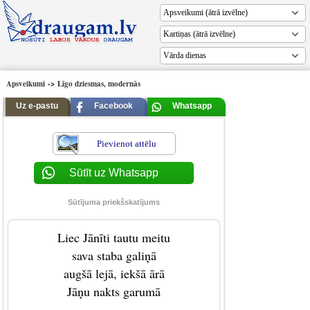
Vārda dienas
Apsveikumi
->
Līgo dziesmas, modernās
Uz e-pastu
Facebook
Whatsapp
Pievienot attēlu
Sūtīt uz Whatsapp
Sūtījuma priekšskatījums
Liec Jānīti tautu meitu
sava staba galiņā
augšā lejā, iekšā ārā
Jāņu nakts garumā