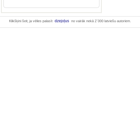
dzejoļus
Klikšķini šeit, ja vēlies palasīt
no vairāk nekā 2`000 latviešu autoriem.