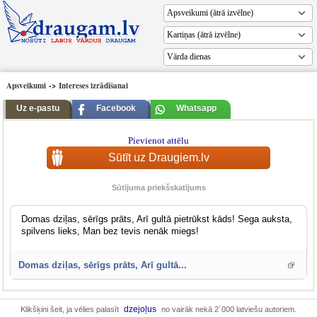
Vārda dienas
Apsveikumi
->
Intereses izrādīšanai
Uz e-pastu
Facebook
Whatsapp
Pievienot attēlu
Sūtīt uz Draugiem.lv
Sūtījuma priekšskatījums
Domas dziļas, sērīgs prāts, Arī gultā pietrūkst kāds! Sega auksta,
spilvens lieks, Man bez tevis nenāk miegs!
Domas dziļas, sērīgs prāts, Arī gultā...
dzejoļus
Klikšķini šeit, ja vēlies palasīt
no vairāk nekā 2`000 latviešu autoriem.