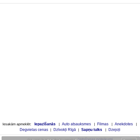
Iepazīšanās
Auto atsauksmes
Filmas
Anekdotes
Iesakām apmeklēt:
|
|
|
|
Degvielas cenas
Dzīvokļi Rīgā
Sapņu tulks
Dzejoļi
|
|
|
lietošanas noteikumi
draugam.lv apsveikumu servisa