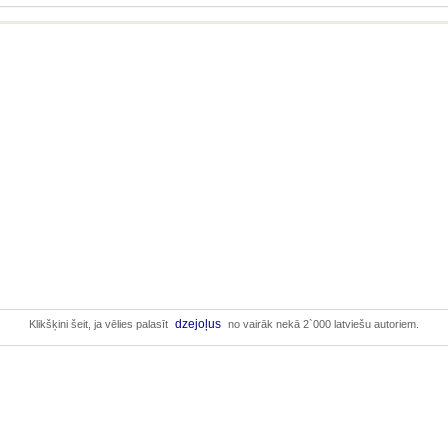
dzejoļus
Klikšķini šeit, ja vēlies palasīt
no vairāk nekā 2`000 latviešu autoriem.