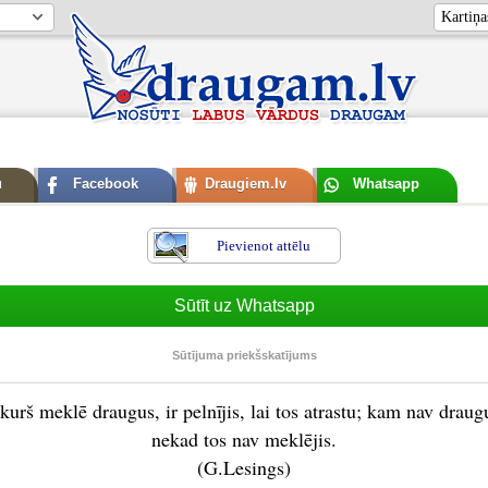
u
Facebook
Draugiem.lv
Whatsapp
Pievienot attēlu
Sūtīt uz Whatsapp
Sūtījuma priekšskatījums
kurš meklē draugus, ir pelnījis, lai tos atrastu; kam nav draugu
nekad tos nav meklējis.
(G.Lesings)