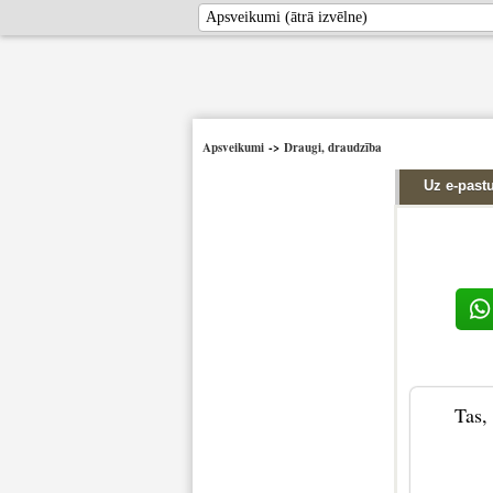
Apsveikumi
->
Draugi, draudzība
Uz e-past
Tas, 