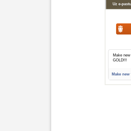
Uz e-past
Make new f
GOLD!!!
Make new fr