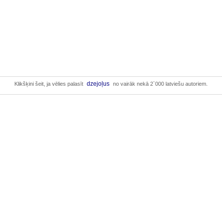
dzejoļus
Klikšķini šeit, ja vēlies palasīt
no vairāk nekā 2`000 latviešu autoriem.