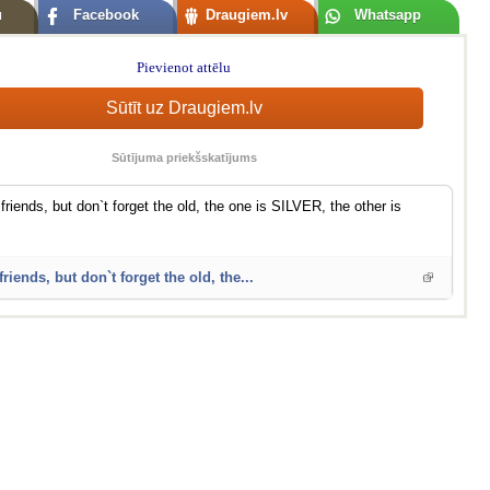
u
Facebook
Draugiem.lv
Whatsapp
Pievienot attēlu
Sūtīt uz Draugiem.lv
Sūtījuma priekšskatījums
riends, but don`t forget the old, the one is SILVER, the other is
iends, but don`t forget the old, the...