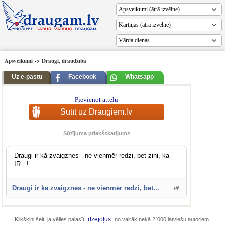
Vārda dienas
Apsveikumi
->
Draugi, draudzība
Uz e-pastu
Facebook
Whatsapp
Pievienot attēlu
Sūtīt uz Draugiem.lv
Sūtījuma priekšskatījums
Draugi ir kā zvaigznes - ne vienmēr redzi, bet zini, ka
IR...!
Draugi ir kā zvaigznes - ne vienmēr redzi, bet...
dzejoļus
Klikšķini šeit, ja vēlies palasīt
no vairāk nekā 2`000 latviešu autoriem.