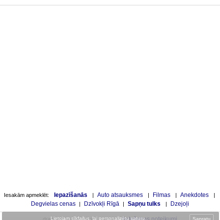
Iepazīšanās
Auto atsauksmes
Filmas
Anekdotes
Iesakām apmeklēt:
|
|
|
|
Degvielas cenas
Dzīvokļi Rīgā
Sapņu tulks
Dzejoļi
|
|
|
Lietojam sīkfailus, lai personalizētu saturu
lietošanas noteikumi
.
draugam.lv apsveikumu servisa
Sapratu