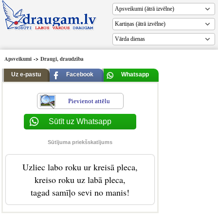
Vārda dienas
Apsveikumi
->
Draugi, draudzība
Uz e-pastu
Facebook
Whatsapp
Pievienot attēlu
Sūtīt uz Whatsapp
Sūtījuma priekšskatījums
Uzliec labo roku ur kreisā pleca,
kreiso roku uz labā pleca,
tagad samīļo sevi no manis!