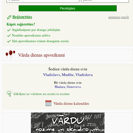
Reģistrēties
aizmirsu paroli
Kāpēc reģistrēties?
Atgādinājumi par draugu jubilejām
Nosūtīto apsveikumu arhīvs
Sūti apsveikumus visiem draugiem uzreiz
Vārda dienas apsveikumi
Šodien vārda dienu svin
Vladislavs
,
Mudīte
,
Vladislava
Rīt vārda dienu svin
Madara
,
Genoveva
klikšķini uz vārdiem un uzzini to nozīmi
Vārda dienu kalendārs