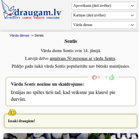
Vārda dienas
Vārda dienas
-> Sentis
Sentis
Vārda dienu Sentis svin 14. jūnijā.
Latvijā dzīvo
apmēram 50 personas ar vārdu Sentis
.
Pēdējo gadu laikā vārda Sentis popularitāte nav būtiski mainījusies.
0
1
Vārda
Sentis
nozīme un skaidrojums:
Izstājas no spēles tieši tad, kad veiksme jau klauvē pie
durvīm.
Iesaki draugiem!