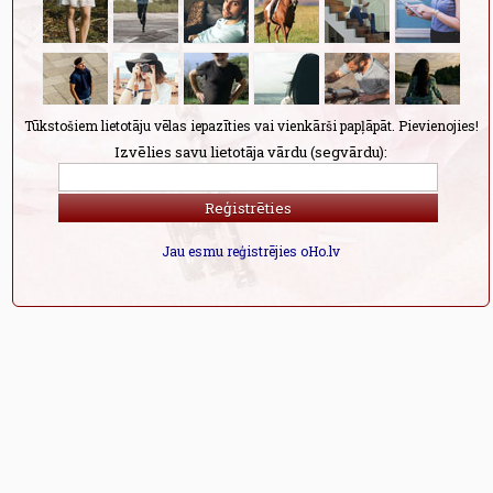
Tūkstošiem lietotāju vēlas iepazīties vai vienkārši papļāpāt. Pievienojies!
Izvēlies savu lietotāja vārdu (segvārdu):
Jau esmu reģistrējies oHo.lv