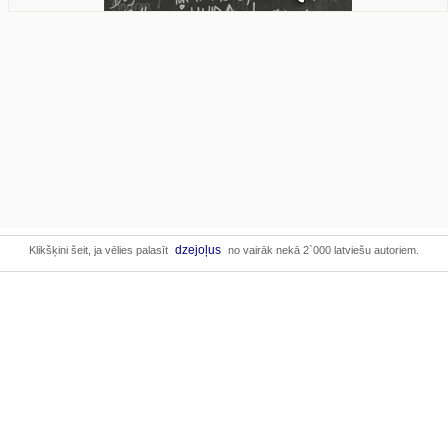
dzejoļus
Klikšķini šeit, ja vēlies palasīt
no vairāk nekā 2`000 latviešu autoriem.