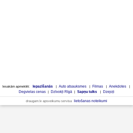
Iepazīšanās
Auto atsauksmes
Filmas
Anekdotes
Iesakām apmeklēt:
|
|
|
|
Degvielas cenas
Dzīvokļi Rīgā
Sapņu tulks
Dzejoļi
|
|
|
lietošanas noteikumi
draugam.lv apsveikumu servisa