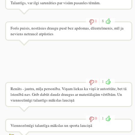
Talantīgs, var ilgi sarunāties par visām pasaules tēmām.
1
8
Foršs puisis, nostāsies draugu pusē bez apdomas, džentelmenis, mīl ja
neviens netraucē atpūsties
0
1
Renāts - jautra, mīļa personība. Viņam liekas ka viņš ir autoritāte, bet tā
īstenībā nav. Grib dabūt daudz draugus ar materiālajām vērtībām. Un
viennozīmīgi talantīgs mākslas lauciņā
0
1
Viennozōmīgi talantīga mākslas un sporta lauciņā