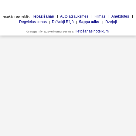
Iepazīšanās
Auto atsauksmes
Filmas
Anekdotes
Iesakām apmeklēt:
|
|
|
|
Degvielas cenas
Dzīvokļi Rīgā
Sapņu tulks
Dzejoļi
|
|
|
lietošanas noteikumi
draugam.lv apsveikumu servisa