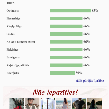
100%
83%
Optimists
66%
Piesardzīgs
66%
Vieglprātīgs
66%
Gudrs
66%
Ar labu humora izjūtu
66%
Pieklājīgs
66%
Inteliģents
66%
Vaļsirdīgs, atklāts
50%
Enerģisks
rādīt pārējās īpašības
Nāc iepazīties!