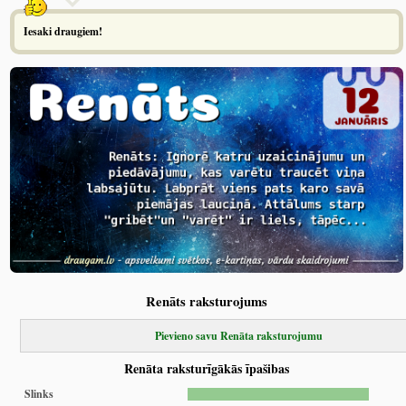
Iesaki draugiem!
Renāts raksturojums
Pievieno savu Renāta raksturojumu
Renāta raksturīgākās īpašibas
Slinks