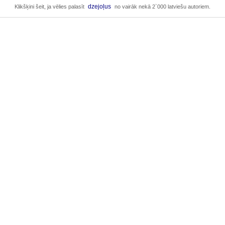
dzejoļus
Klikšķini šeit, ja vēlies palasīt
no vairāk nekā 2`000 latviešu autoriem.