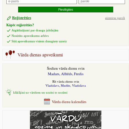
Reģistrēties
aizmirsu paroli
Kāpēc reģistrēties?
Atgādinājumi par draugu jubilejām
Nosūtīto apsveikumu arhīvs
Sūti apsveikumus visiem draugiem uzreiz
Vārda dienas apsveikumi
Šodien vārda dienu svin
Madars
,
Alfrēds
,
Fredis
Rīt vārda dienu svin
Vladislavs
,
Mudīte
,
Vladislava
klikšķini uz vārdiem un uzzini to nozīmi
Vārda dienu kalendārs