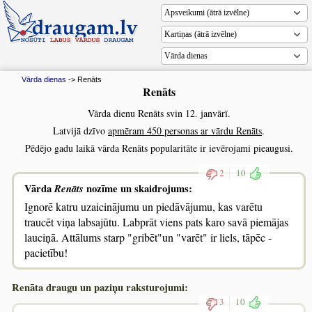
Vārda dienas
Vārda dienas
-> Renāts
Renāts
Vārda dienu Renāts svin 12. janvārī.
Latvijā dzīvo
apmēram 450 personas ar vārdu Renāts
.
Pēdējo gadu laikā vārda Renāts popularitāte ir ievērojami pieaugusi.
2
10
Vārda
Renāts
nozīme un skaidrojums:
Ignorē katru uzaicinājumu un piedāvājumu, kas varētu
traucēt viņa labsajūtu. Labprāt viens pats karo savā piemājas
lauciņā. Attālums starp "gribēt"un "varēt" ir liels, tāpēc -
pacietību!
Renāta draugu un paziņu raksturojumi:
3
10