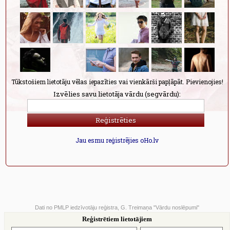
Tūkstošiem lietotāju vēlas iepazīties vai vienkārši papļāpāt. Pievienojies!
Izvēlies savu lietotāja vārdu (segvārdu):
Jau esmu reģistrējies oHo.lv
Dati no PMLP iedzīvotāju reģistra, G. Treimaņa "Vārdu noslēpumi"
Reģistrētiem lietotājiem