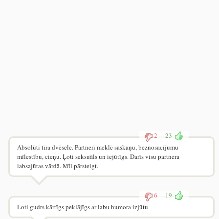
2
23
Absolūti tīra dvēsele. Partnerī meklē saskaņu, beznosacījumu
mīlestību, cieņu. Ļoti seksuāls un iejūtīgs. Darīs visu partnera
labsajūtas vārdā. Mīl pārsteigt.
6
19
Loti gudrs kārtīgs peklājīgs ar labu humora izjūtu