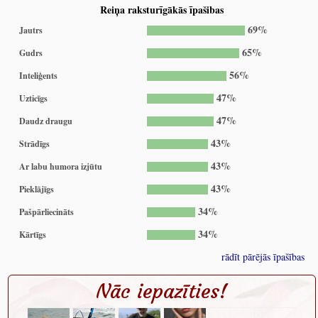
Reiņa raksturīgākās īpašibas
69%
Jautrs
65%
Gudrs
56%
Inteliģents
47%
Uzticīgs
47%
Daudz draugu
43%
Strādīgs
43%
Ar labu humora izjūtu
43%
Pieklājīgs
34%
Pašpārliecināts
34%
Kārtīgs
rādīt pārējās īpašības
Nāc iepazīties!