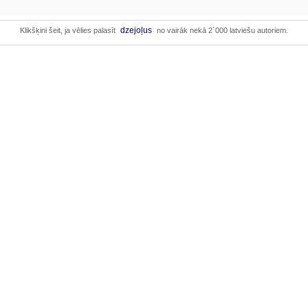
dzejoļus
Klikšķini šeit, ja vēlies palasīt
no vairāk nekā 2`000 latviešu autoriem.