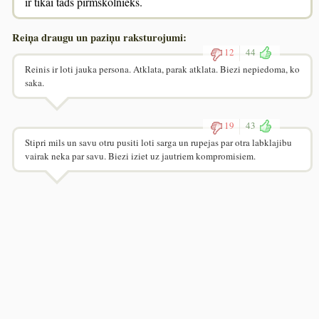
ir tikai tāds pirmskolnieks.
Reiņa draugu un paziņu raksturojumi:
12
44
Reinis ir loti jauka persona. Atklata, parak atklata. Biezi nepiedoma, ko
saka.
19
43
Stipri mils un savu otru pusiti loti sarga un rupejas par otra labklajibu
vairak neka par savu. Biezi iziet uz jautriem kompromisiem.