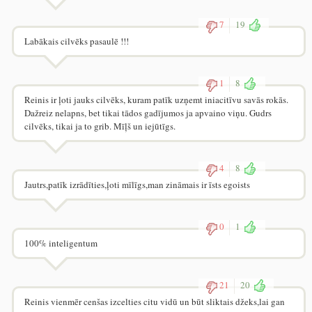
7
19
Labākais cilvēks pasaulē !!!
1
8
Reinis ir ļoti jauks cilvēks, kuram patīk uzņemt iniacitīvu savās rokās.
Dažreiz nelapns, bet tikai tādos gadījumos ja apvaino viņu. Gudrs
cilvēks, tikai ja to grib. Mīļš un iejūtīgs.
4
8
Jautrs,patīk izrādīties,ļoti mīlīgs,man zināmais ir īsts egoists
0
1
100% inteligentum
21
20
Reinis vienmēr cenšas izcelties citu vidū un būt sliktais džeks,lai gan