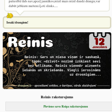
patiesībā tāds nav,apceļ jaunākos,reizē mazs reizē daudz draugu,var
dabūt jebkuru meiteni.Ļoti slinks.....
Iesaki draugiem!
Reinis raksturojums
Pievieno savu Reiņa raksturojumu