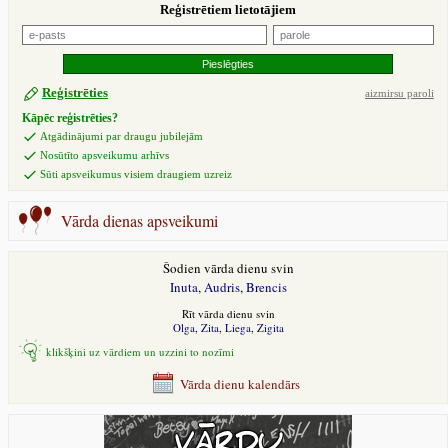
Reģistrētiem lietotājiem
Reģistrēties
aizmirsu paroli
Kāpēc reģistrēties?
Atgādinājumi par draugu jubilejām
Nosūtīto apsveikumu arhīvs
Sūti apsveikumus visiem draugiem uzreiz
Vārda dienas apsveikumi
Šodien vārda dienu svin
Inuta
,
Audris
,
Brencis
Rīt vārda dienu svin
Olga
,
Zita
,
Liega
,
Zigita
klikšķini uz vārdiem un uzzini to nozīmi
Vārda dienu kalendārs