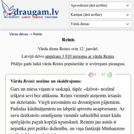
Vārda dienas
Vārda dienas
-> Reinis
Reinis
Vārda dienu Reinis svin 12. janvārī.
Latvijā dzīvo
apmēram 3 910 personas ar vārdu Reinis
.
Pēdējo gadu laikā vārda Reinis popularitāte ir ievērojami pieaugusi.
9
47
Vārda
Reinis
nozīme un skaidrojums:
Gars un miesa viņam ir saskaņā, tāpēc «dzīvot» nozīmē
izšķiest sevi bez atlikuma. Reinis vienmēr aizņemts iešanās
un skriešanās. Viegli ierosināms uz drosmīgiem gājieniem.
Padodas kārdinājumiem un labprāt aptvertu neaptveramo. Ar
savu dzirkstošo omulīgumu vienmēr sabiedrībā iemet kādu
sprēgājošu pagali kopējā ugunskurā. Reinim jau asinīs ir
nepatika pret pelēko ikdienību, un viņa fantāzijā Minhauzens