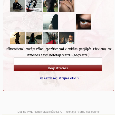
Tūkstošiem lietotāju vēlas iepazīties vai vienkārši papļāpāt. Pievienojies!
Izvēlies savu lietotāja vārdu (segvārdu):
Jau esmu reģistrējies oHo.lv
Dati no PMLP iedzīvotāju reģistra, G. Treimaņa "Vārdu noslēpumi"