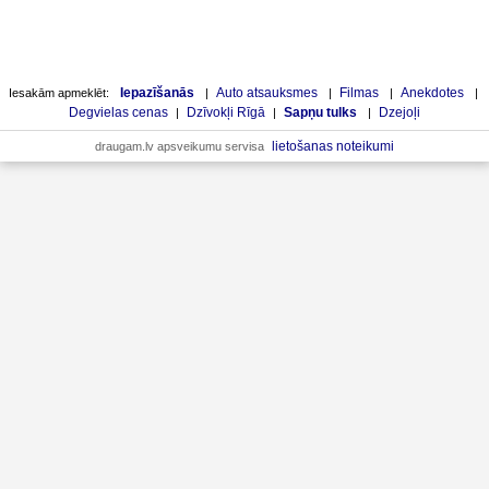
Iepazīšanās
Auto atsauksmes
Filmas
Anekdotes
Iesakām apmeklēt:
|
|
|
|
Degvielas cenas
Dzīvokļi Rīgā
Sapņu tulks
Dzejoļi
|
|
|
lietošanas noteikumi
draugam.lv apsveikumu servisa