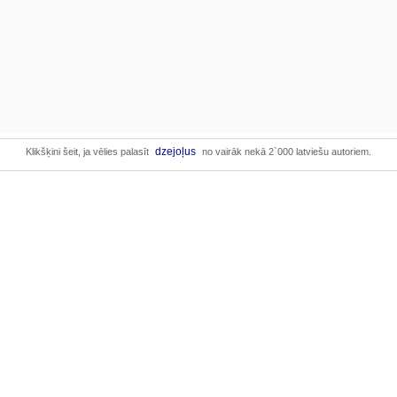
dzejoļus
Klikšķini šeit, ja vēlies palasīt
no vairāk nekā 2`000 latviešu autoriem.