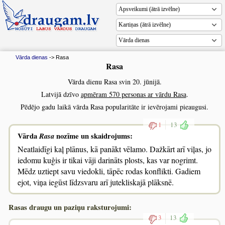
Vārda dienas
Vārda dienas
-> Rasa
Rasa
Vārda dienu Rasa svin 20. jūnijā.
Latvijā dzīvo
apmēram 570 personas ar vārdu Rasa
.
Pēdējo gadu laikā vārda Rasa popularitāte ir ievērojami pieaugusi.
1
13
Vārda
Rasa
nozīme un skaidrojums:
Neatlaidīgi kaļ plānus, kā panākt vēlamo. Dažkārt arī viļas, jo
iedomu kuģis ir tikai vāji darināts plosts, kas var nogrimt.
Mēdz uztiept savu viedokli, tāpēc rodas konflikti. Gadiem
ejot, viņa iegūst līdzsvaru arī jutekliskajā plāksnē.
Rasas draugu un paziņu raksturojumi:
3
13