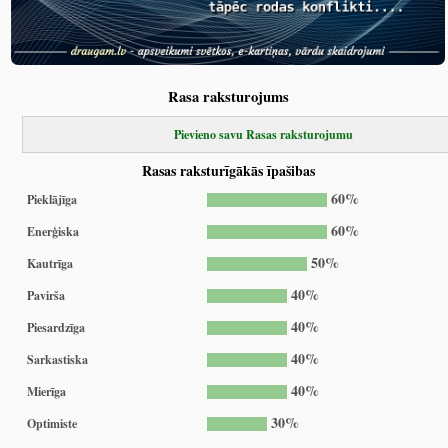
Rasa raksturojums
Pievieno savu Rasas raksturojumu
Rasas raksturīgākās īpašibas
60%
Pieklājīga
60%
Enerģiska
50%
Kautrīga
40%
Pavirša
40%
Piesardzīga
40%
Sarkastiska
40%
Mierīga
30%
Optimiste