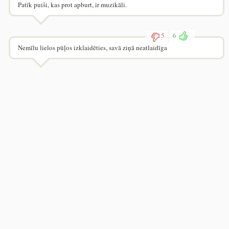
Patīk puiši, kas prot apburt, ir muzikāli.
5
6
Nemīlu lielos pūļos izklaidēties, savā ziņā neatlaidīga