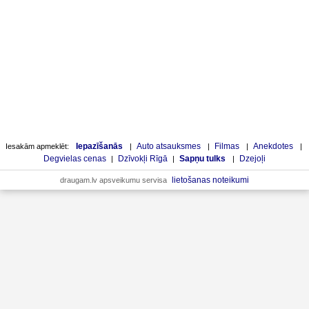
Iepazīšanās
Auto atsauksmes
Filmas
Anekdotes
Iesakām apmeklēt:
|
|
|
|
Degvielas cenas
Dzīvokļi Rīgā
Sapņu tulks
Dzejoļi
|
|
|
lietošanas noteikumi
draugam.lv apsveikumu servisa