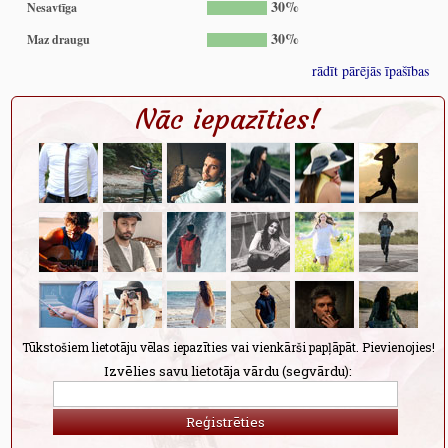
30%
Nesavtīga
30%
Maz draugu
rādīt pārējās īpašības
Nāc iepazīties!
Tūkstošiem lietotāju vēlas iepazīties vai vienkārši papļāpāt. Pievienojies!
Izvēlies savu lietotāja vārdu (segvārdu):