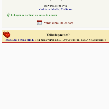
Rīt vārda dienu svin
Vladislavs
,
Mudīte
,
Vladislava
klikšķini uz vārdiem un uzzini to nozīmi
Vārda dienu kalendārs
Vēlies iepazīties?
Iepazīšanās portālā oHo.lv
Tevi gaida vairāk nekā 100'000 cilvēku, kas arī vēlas iepazīties!