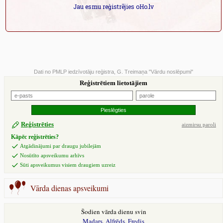
Jau esmu reģistrējies oHo.lv
Dati no PMLP iedzīvotāju reģistra, G. Treimaņa "Vārdu noslēpumi"
Reģistrētiem lietotājiem
Reģistrēties
aizmirsu paroli
Kāpēc reģistrēties?
Atgādinājumi par draugu jubilejām
Nosūtīto apsveikumu arhīvs
Sūti apsveikumus visiem draugiem uzreiz
Vārda dienas apsveikumi
Šodien vārda dienu svin
Madars
,
Alfrēds
,
Fredis