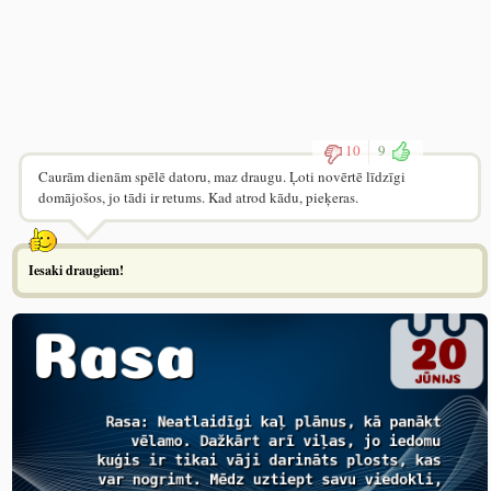
10
9
Caurām dienām spēlē datoru, maz draugu. Ļoti novērtē līdzīgi
domājošos, jo tādi ir retums. Kad atrod kādu, pieķeras.
Iesaki draugiem!