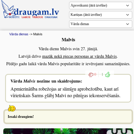
Vārda dienas
Vārda dienas
-> Malvis
Malvis
Vārda dienu Malvis svin 27. jūnijā.
Latvijā dzīvo
mazāk nekā piecas personas ar vārdu Malvis
.
Pēdējo gadu laikā vārda Malvis popularitāte ir ievērojami samazinājusies.
0
1
Vārda
Malvis
nozīme un skaidrojums:
Apmierinātība robežojas ar slimīgu aprobežotību, kaut arī
vīrietiskais Šarms glābj Malvi no pilnīgas iekonservēšanās.
Iesaki draugiem!