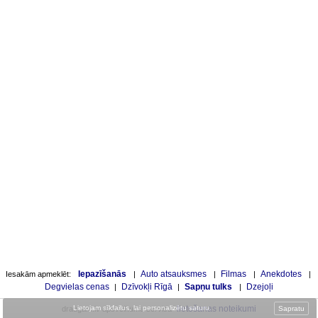
Iepazīšanās
Auto atsauksmes
Filmas
Anekdotes
Iesakām apmeklēt:
|
|
|
|
Degvielas cenas
Dzīvokļi Rīgā
Sapņu tulks
Dzejoļi
|
|
|
Lietojam sīkfailus, lai personalizētu saturu
.
lietošanas noteikumi
Sapratu
draugam.lv apsveikumu servisa