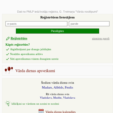
Dati no PMLP iedzīvotāju reģistra, G. Treimaņa "Vārdu noslēpumi"
Reģistrētiem lietotājiem
Reģistrēties
aizmirsu paroli
Kāpēc reģistrēties?
Atgādinājumi par draugu jubilejām
Nosūtīto apsveikumu arhīvs
Sūti apsveikumus visiem draugiem uzreiz
Vārda dienas apsveikumi
Šodien vārda dienu svin
Madars
,
Alfrēds
,
Fredis
Rīt vārda dienu svin
Vladislavs
,
Mudīte
,
Vladislava
klikšķini uz vārdiem un uzzini to nozīmi
Vārda dienu kalendārs