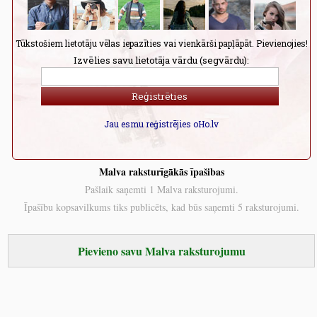
Tūkstošiem lietotāju vēlas iepazīties vai vienkārši papļāpāt. Pievienojies!
Izvēlies savu lietotāja vārdu (segvārdu):
Jau esmu reģistrējies oHo.lv
Malva raksturīgākās īpašibas
Pašlaik saņemti 1 Malva raksturojumi.
Īpašību kopsavilkums tiks publicēts, kad būs saņemti 5 raksturojumi.
Pievieno savu Malva raksturojumu