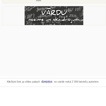
dzejoļus
Klikšķini šeit, ja vēlies palasīt
no vairāk nekā 2`000 latviešu autoriem.