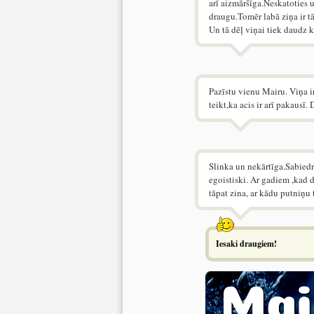
arī aizmāršīga.Neskatoties u
draugu.Tomēr labā ziņa ir tā
Un tā dēļ viņai tiek daudz k
Pazīstu vienu Mairu. Viņa ir
teikt,ka acis ir arī pakaus
Slinka un nekārtīga.Sabiedr
egoistiski. Ar gadiem ,kad d
tāpat zina, ar kādu putniņu 
Iesaki draugiem!