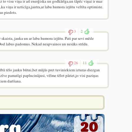
z to visu viņa ir arī enerģiska un godkārīga,un tāpēc viņai ir maz
,ka viņa ir uzticīga,jautra,ar labu humora izjūtu veltīta optimiste.
as piedots.
3
2
 skaista, jauka un ar labu humora izjūtu. Pati par sevi mēdz
ī. Dod labus padomus. Nekad neapvainos un nesāks strīdu.
26
11
ībā tēlo jauku būtni,bet mājās pret tuviniekiem izturas diezgan
zīve pamatīgi paplucinājusi, vēlme tēlot pāriet,jo visi paziņas
tiem darīšana.