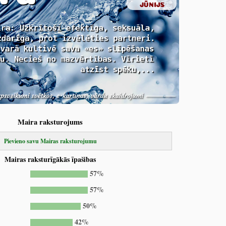
Maira raksturojums
Pievieno savu Mairas raksturojumu
Mairas raksturīgākās īpašibas
57%
57%
50%
42%