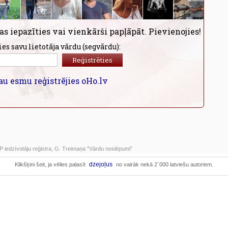
as iepazīties vai vienkārši papļāpāt. Pievienojies!
ies savu lietotāja vārdu (segvārdu):
au esmu reģistrējies oHo.lv
 iedzīvotāju reģistra, G. Treimaņa "Vārdu noslēpumi"
dzejoļus
Klikšķini šeit, ja vēlies palasīt
no vairāk nekā 2`000 latviešu autoriem.