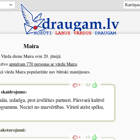
Maira
Vārda dienu Maira svin 20. jūnijā.
dzīvo
apmēram 770 personas ar vārdu Maira
.
kā vārda Maira popularitāte nav būtiski mainījusies.
8
22
 skaidrojums:
āla, izdarīga, prot izvēlēties partneri. Pārsvarā kultivē
ogrammu. Necieš no mazvērtības. Vīrietī atzīst spēku,
raksturojumi:
4
13