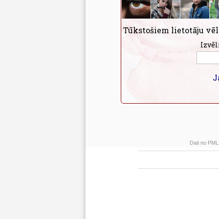
Tūkstošiem lietotāju vēl
Izvēl
J
Dati no PMLP