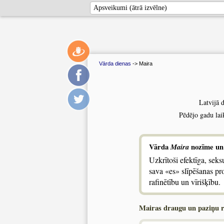
Vārda dienas
-> Maira
Latvijā 
Pēdējo gadu lai
Vārda
Maira
nozīme un
Uzkrītoši efektīga, seksu
sava «es» slīpēšanas pr
rafinētību un vīrišķību.
Mairas draugu un paziņu 