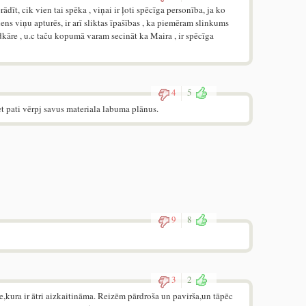
rādīt, cik vien tai spēka , viņai ir ļoti spēcīga personība, ja ko
iens viņu apturēs, ir arī sliktas īpašības , ka piemēram slinkums
odkāre , u.c taču kopumā varam secināt ka Maira , ir spēcīga
4
5
bet pati vērpj savus materiala labuma plānus.
9
8
3
2
e,kura ir ātri aizkaitināma. Reizēm pārdroša un pavirša,un tāpēc