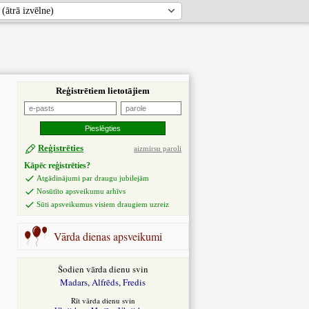
Reģistrētiem lietotājiem
Reģistrēties
aizmirsu paroli
Kāpēc reģistrēties?
Atgādinājumi par draugu jubilejām
Nosūtīto apsveikumu arhīvs
Sūti apsveikumus visiem draugiem uzreiz
Vārda dienas apsveikumi
Šodien vārda dienu svin
Madars
,
Alfrēds
,
Fredis
Rīt vārda dienu svin