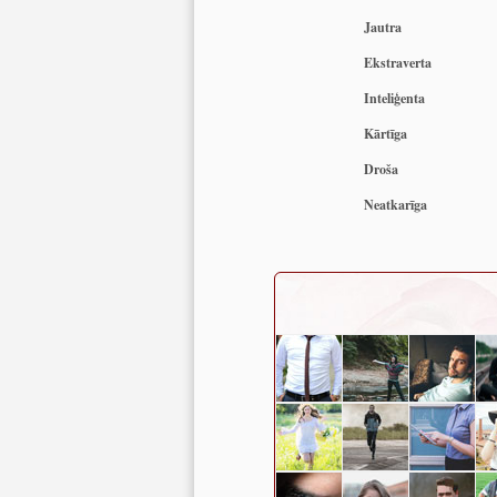
Jautra
Ekstraverta
Inteliģenta
Kārtīga
Droša
Neatkarīga