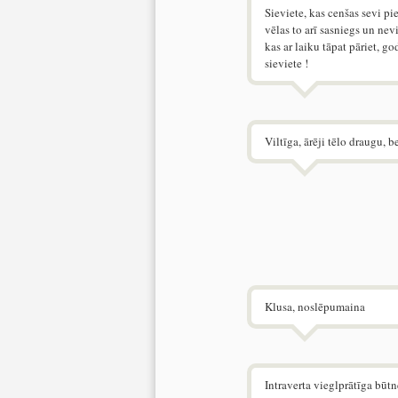
Sieviete, kas cenšas sevi pie
vēlas to arī sasniegs un nev
kas ar laiku tāpat pāriet, g
sieviete !
Viltīga, ārēji tēlo draugu, 
Klusa, noslēpumaina
Intraverta vieglprātīga būtn