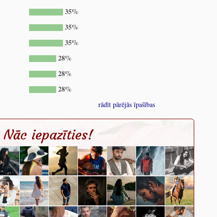
35%
35%
35%
28%
28%
28%
rādīt pārējās īpašības
Nāc iepazīties!