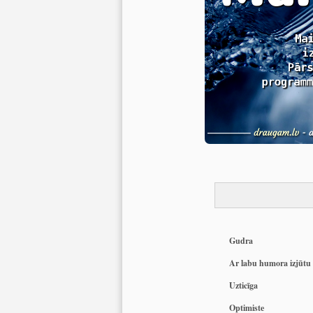
Gudra
Ar labu humora izjūtu
Uzticīga
Optimiste