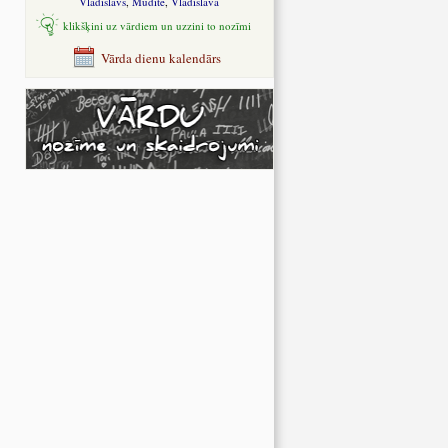
Vladislavs
,
Mudīte
,
Vladislava
klikšķini uz vārdiem un uzzini to nozīmi
Vārda dienu kalendārs