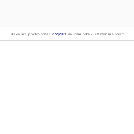
dzejoļus
Klikšķini šeit, ja vēlies palasīt
no vairāk nekā 2`000 latviešu autoriem.