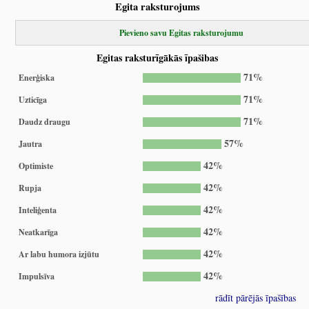
Egita raksturojums
Pievieno savu Egitas raksturojumu
Egitas raksturīgākās īpašibas
71%
Enerģiska
71%
Uzticīga
71%
Daudz draugu
57%
Jautra
42%
Optimiste
42%
Rupja
42%
Inteliģenta
42%
Neatkarīga
42%
Ar labu humora izjūtu
42%
Impulsīva
rādīt pārējās īpašības