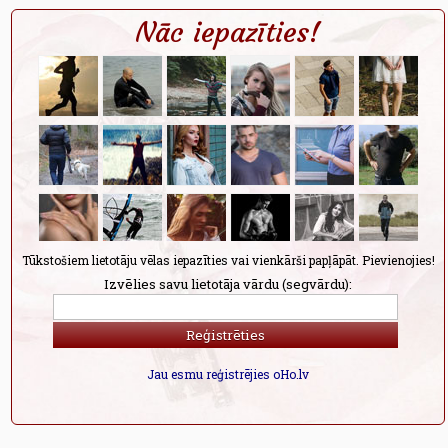
Nāc iepazīties!
Tūkstošiem lietotāju vēlas iepazīties vai vienkārši papļāpāt. Pievienojies!
Izvēlies savu lietotāja vārdu (segvārdu):
Jau esmu reģistrējies oHo.lv