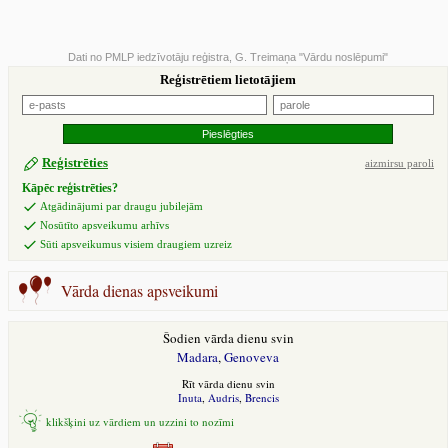
Dati no PMLP iedzīvotāju reģistra, G. Treimaņa "Vārdu noslēpumi"
Reģistrētiem lietotājiem
Reģistrēties
aizmirsu paroli
Kāpēc reģistrēties?
Atgādinājumi par draugu jubilejām
Nosūtīto apsveikumu arhīvs
Sūti apsveikumus visiem draugiem uzreiz
Vārda dienas apsveikumi
Šodien vārda dienu svin
Madara
,
Genoveva
Rīt vārda dienu svin
Inuta
,
Audris
,
Brencis
klikšķini uz vārdiem un uzzini to nozīmi