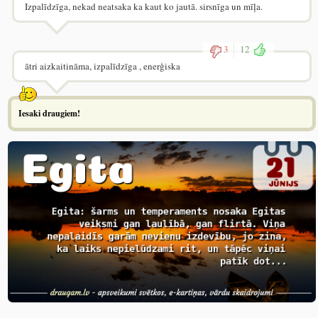
Izpalīdzīga, nekad neatsaka ka kaut ko jautā. sirsnīga un mīļa.
3
12
ātri aizkaitināma, izpalīdzīga , enerģiska
Iesaki draugiem!