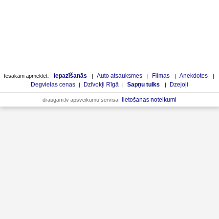
Iepazīšanās
Auto atsauksmes
Filmas
Anekdotes
Iesakām apmeklēt:
|
|
|
|
Degvielas cenas
Dzīvokļi Rīgā
Sapņu tulks
Dzejoļi
|
|
|
lietošanas noteikumi
draugam.lv apsveikumu servisa