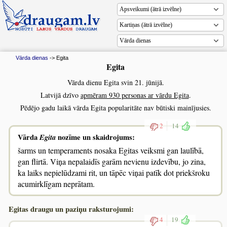
Vārda dienas
Vārda dienas
-> Egita
Egita
Vārda dienu Egita svin 21. jūnijā.
Latvijā dzīvo
apmēram 930 personas ar vārdu Egita
.
Pēdējo gadu laikā vārda Egita popularitāte nav būtiski mainījusies.
2
14
Vārda
Egita
nozīme un skaidrojums:
šarms un temperaments nosaka Egitas veiksmi gan laulībā,
gan flirtā. Viņa nepalaidīs garām nevienu izdevību, jo zina,
ka laiks nepielūdzami rit, un tāpēc viņai patīk dot priekšroku
acumirklīgam neprātam.
Egitas draugu un paziņu raksturojumi:
4
19