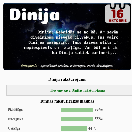
Dinija raksturojums
Pievieno savu Dinijas raksturojumu
Dinijas raksturīgākās īpašibas
55%
Pieklājīga
55%
Enerģiska
44%
Uzticīga