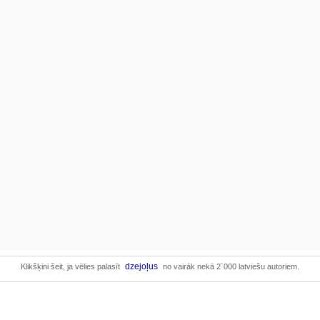
dzejoļus
Klikšķini šeit, ja vēlies palasīt
no vairāk nekā 2`000 latviešu autoriem.