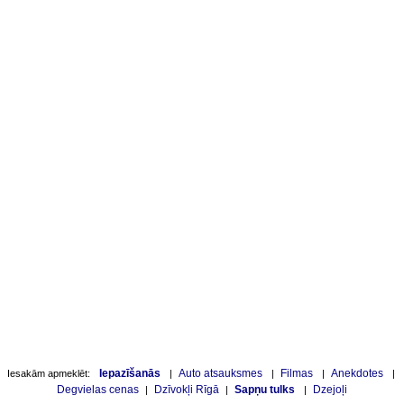
Iepazīšanās
Auto atsauksmes
Filmas
Anekdotes
Iesakām apmeklēt:
|
|
|
|
Degvielas cenas
Dzīvokļi Rīgā
Sapņu tulks
Dzejoļi
|
|
|