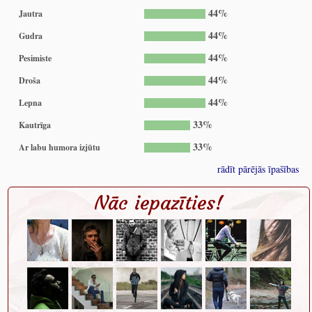
44%
Jautra
44%
Gudra
44%
Pesimiste
44%
Droša
44%
Lepna
33%
Kautrīga
33%
Ar labu humora izjūtu
rādīt pārējās īpašības
Nāc iepazīties!