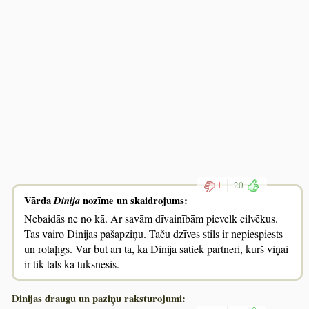
1
20
Vārda
Dinija
nozīme un skaidrojums:
Nebaidās ne no kā. Ar savām dīvainībām pievelk cilvēkus.
Tas vairo Dinijas pašapziņu. Taču dzīves stils ir nepiespiests
un rotaļīgs. Var būt arī tā, ka Dinija satiek partneri, kurš viņai
ir tik tāls kā tuksnesis.
Dinijas draugu un paziņu raksturojumi: