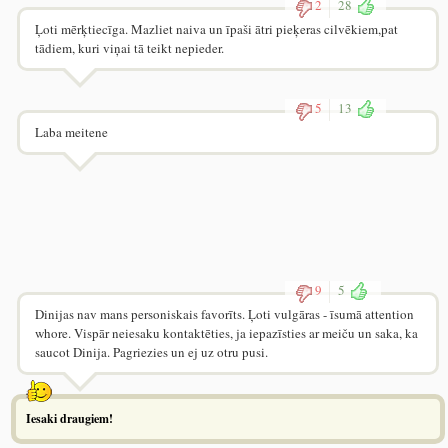
2
28
Ļoti mērķtiecīga. Mazliet naiva un īpaši ātri pieķeras cilvēkiem,pat
tādiem, kuri viņai tā teikt nepieder.
5
13
Laba meitene
9
5
Dinijas nav mans personiskais favorīts. Ļoti vulgāras - īsumā attention
whore. Vispār neiesaku kontaktēties, ja iepazīsties ar meiču un saka, ka
saucot Dinija. Pagriezies un ej uz otru pusi.
Iesaki draugiem!