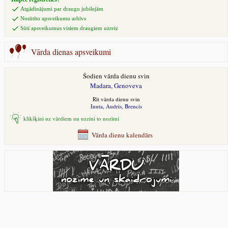
Atgādinājumi par draugu jubilejām
Nosūtīto apsveikumu arhīvs
Sūti apsveikumus visiem draugiem uzreiz
Vārda dienas apsveikumi
Šodien vārda dienu svin
Madara
,
Genoveva
Rīt vārda dienu svin
Inuta
,
Audris
,
Brencis
klikšķini uz vārdiem un uzzini to nozīmi
Vārda dienu kalendārs