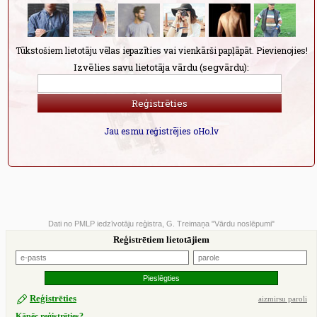
Tūkstošiem lietotāju vēlas iepazīties vai vienkārši papļāpāt. Pievienojies!
Izvēlies savu lietotāja vārdu (segvārdu):
Jau esmu reģistrējies oHo.lv
Dati no PMLP iedzīvotāju reģistra, G. Treimaņa "Vārdu noslēpumi"
Reģistrētiem lietotājiem
Reģistrēties
aizmirsu paroli
Kāpēc reģistrēties?