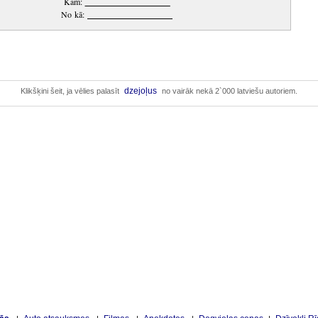
Kam:
____________________
No kā:
____________________
dzejoļus
Klikšķini šeit, ja vēlies palasīt
no vairāk nekā 2`000 latviešu autoriem.