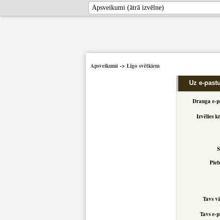
Apsveikumi
->
Līgo svētkiem
Uz e-past
Drauga e-p
Izvēlies k
S
Pieb
Tavs v
Tavs e-p