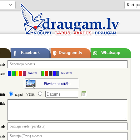
u
Facebook
Draugiem.lv
Whatsapp
asts
fonam
tekstam
rāsu
Pievienot attēlu
tagad
Vēlāk:
ūtīt
ilde
ārds
asts