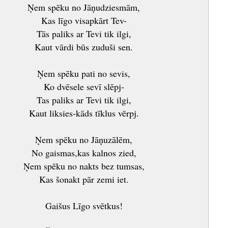
Ņem spēku no Jāņudziesmām,
Kas līgo visapkārt Tev-
Tās paliks ar Tevi tik ilgi,
Kaut vārdi būs zuduši sen.
Ņem spēku pati no sevis,
Ko dvēsele sevī slēpj-
Tas paliks ar Tevi tik ilgi,
Kaut liksies-kāds tīklus vērpj.
Ņem spēku no Jāņuzālēm,
No gaismas,kas kalnos zied,
Ņem spēku no nakts bez tumsas,
Kas šonakt pār zemi iet.
Gaišus Līgo svētkus!