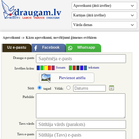
Vārda dienas
Apsveikumi
->
Kāzu apsveikumi, novēlējumi ģimenes svētkiem
Uz e-pastu
Facebook
Whatsapp
Drauga e-pasts
fonam
tekstam
Izvēlies krāsu
Pievienot attēlu
Sūtīt
tagad
Vēlāk:
Piebilde
Tavs vārds
Tavs e-pasts