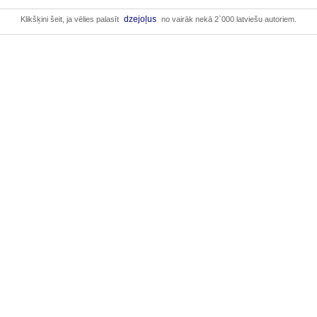
dzejoļus
Klikšķini šeit, ja vēlies palasīt
no vairāk nekā 2`000 latviešu autoriem.